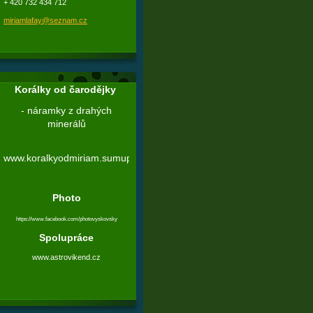
+ 420 732 434 712
miriamlafay@seznam.cz
Korálky od čarodějky
- náramky z drahých
minerálů
www.koralkyodmiriam.sumupstore.com
Photo
https://www.facebook.com/photovyskovsky
Spolupráce
w
ww.astrovikend.cz