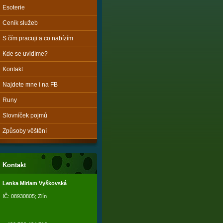
Esoterie
Ceník služeb
S čím pracuji a co nabízím
Kde se uvidíme?
Kontakt
Najdete mne i na FB
Runy
Slovníček pojmů
Způsoby věštění
Kontakt
Lenka Miriam Vyškovská
IČ: 08930805; Zlín