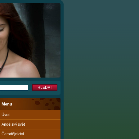
Menu
Úvod
Andělský svět
Čarodějnictví