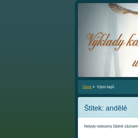
Úvod
Výpis tagů
Štítek: andělé
Nebyly nalezeny žádné záznam