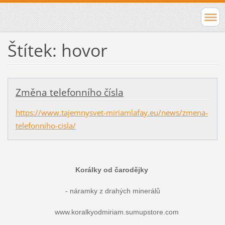
Štítek: hovor
Změna telefonního čísla
https://www.tajemnysvet-miriamlafay.eu/news/zmena-
telefonniho-cisla/
Korálky od čarodějky
- náramky z drahých minerálů
www.koralkyodmiriam.sumupstore.com