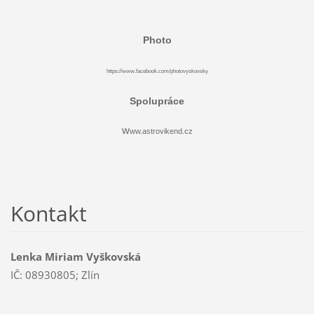
Photo
https://www.facebook.com/photovyskovsky
Spolupráce
w
ww.astrovikend.cz
Kontakt
Lenka Miriam Vyškovská
IČ: 08930805; Zlín