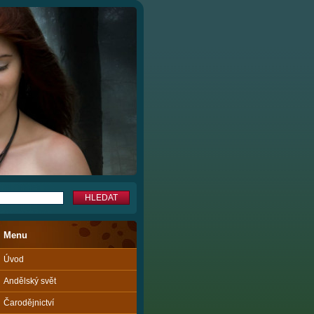
Menu
Úvod
Andělský svět
Čarodějnictví