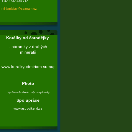
+ 420 732 434 712
miriamlafay@seznam.cz
Korálky od čarodějky
- náramky z drahých
minerálů
www.koralkyodmiriam.sumupstore.com
Photo
https://www.facebook.com/photovyskovsky
Spolupráce
w
ww.astrovikend.cz