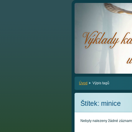
Úvod
Výpis tagů
Štítek: minice
Nebyly nalezeny žádné záznam