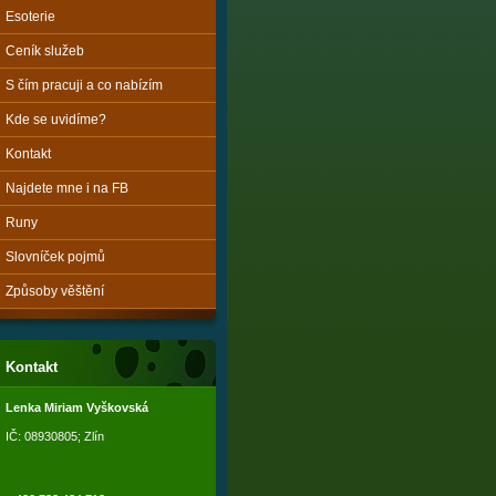
Esoterie
Ceník služeb
S čím pracuji a co nabízím
Kde se uvidíme?
Kontakt
Najdete mne i na FB
Runy
Slovníček pojmů
Způsoby věštění
Kontakt
Lenka Miriam Vyškovská
IČ: 08930805; Zlín