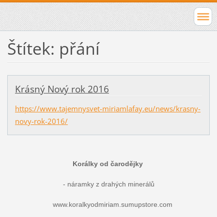
Štítek: přání
Krásný Nový rok 2016
https://www.tajemnysvet-miriamlafay.eu/news/krasny-
novy-rok-2016/
Korálky od čarodějky
- náramky z drahých minerálů
www.koralkyodmiriam.sumupstore.com