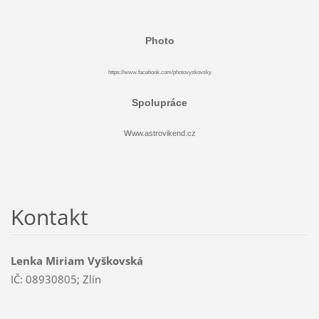
Photo
https://www.facebook.com/photovyskovsky
Spolupráce
w
ww.astrovikend.cz
Kontakt
Lenka Miriam Vyškovská
IČ: 08930805; Zlín