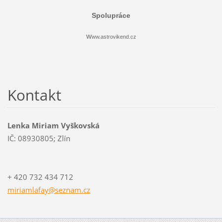
Spolupráce
w
ww.astrovikend.cz
Kontakt
Lenka Miriam Vyškovská
IČ: 08930805; Zlín
+ 420 732 434 712
miriamlafay@seznam.cz