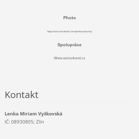
Photo
https://www.facebook.com/photovyskovsky
Spolupráce
w
ww.astrovikend.cz
Kontakt
Lenka Miriam Vyškovská
IČ: 08930805; Zlín