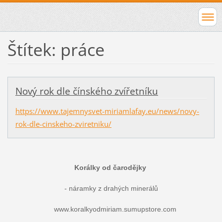
Štítek: práce
Nový rok dle čínského zvířetníku
https://www.tajemnysvet-miriamlafay.eu/news/novy-
rok-dle-cinskeho-zviretniku/
Korálky od čarodějky
- náramky z drahých minerálů
www.koralkyodmiriam.sumupstore.com