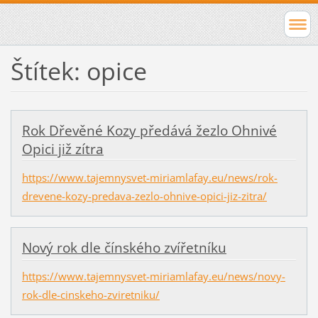
Štítek: opice
Rok Dřevěné Kozy předává žezlo Ohnivé
Opici již zítra
https://www.tajemnysvet-miriamlafay.eu/news/rok-
drevene-kozy-predava-zezlo-ohnive-opici-jiz-zitra/
Nový rok dle čínského zvířetníku
https://www.tajemnysvet-miriamlafay.eu/news/novy-
rok-dle-cinskeho-zviretniku/