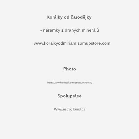
Korálky od čarodějky
- náramky z drahých minerálů
www.koralkyodmiriam.sumupstore.com
Photo
https://www.facebook.com/photovyskovsky
Spolupráce
w
ww.astrovikend.cz