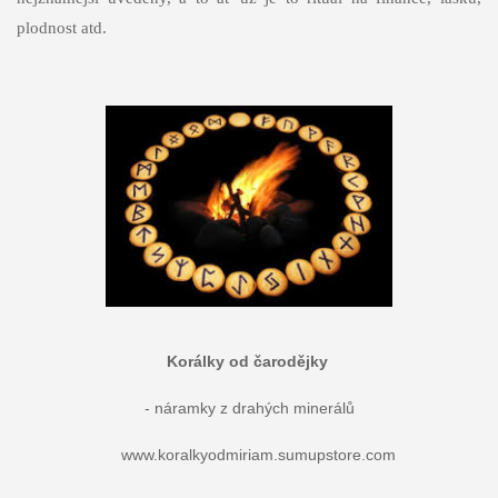
plodnost atd.
Korálky od čarodějky
- náramky z drahých minerálů
www.koralkyodmiriam.sumupstore.com