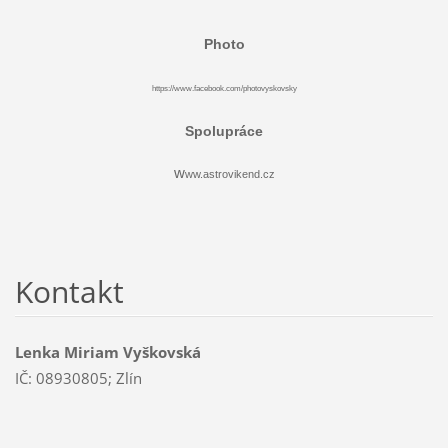
Photo
https://www.facebook.com/photovyskovsky
Spolupráce
w
ww.astrovikend.cz
Kontakt
Lenka Miriam Vyškovská
IČ: 08930805; Zlín