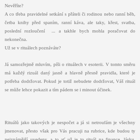
Nevěříte?
A co třeba pravidelné setkání s přáteli či rodinou nebo ranní běh,
četba knihy před spaním, ranní káva, ale taky, křest, svatba,
poslední rozloučení ... a takhle bych mohla poračovat do
nekonečna.
Už se v rituálech poznáváte?
Já samozřejmě mluvím, píši o rituálech v esoterii. V tomto směru
má každý rizuál daný jasně a hlavně přesně pravidla, které je
potřeba dodržovat. Pokud je totiž nebudete dodržovat, Váš rituál
se může lehce pokazit a tím pádem se i minout účinek.
Rituálů jako takových je nespočet a já si netroufám je všechny
jmenovat, přesto však pro Vás pracuji na rubrice, kde budou ty
nejznámější uvedeny, a to ať už je to rituál na finance, lásku,