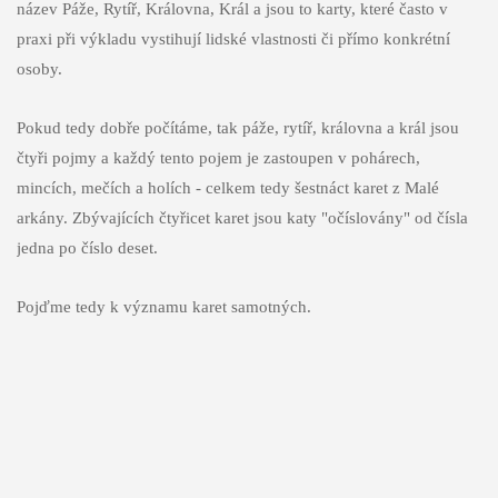
název Páže, Rytíř, Královna, Král a jsou to karty, které často v
praxi při výkladu vystihují lidské vlastnosti či přímo konkrétní
osoby.
Pokud tedy dobře počítáme, tak páže, rytíř, královna a král jsou
čtyři pojmy a každý tento pojem je zastoupen v pohárech,
mincích, mečích a holích - celkem tedy šestnáct karet z Malé
arkány. Zbývajících čtyřicet karet jsou katy "očíslovány" od čísla
jedna po číslo deset.
Pojďme tedy k významu karet samotných.