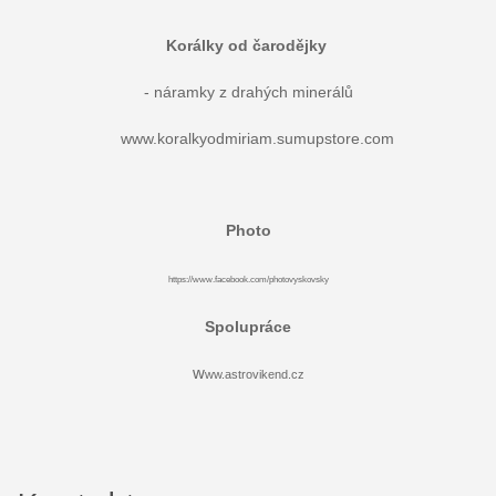
Korálky od čarodějky
- náramky z drahých minerálů
www.koralkyodmiriam.sumupstore.com
Photo
https://www.facebook.com/photovyskovsky
Spolupráce
w
ww.astrovikend.cz