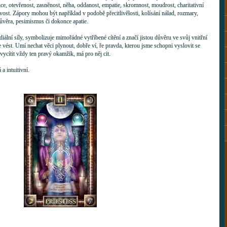
ice, otevřenost, zasněnost, něha, oddanost, empatie, skromnost, moudrost, charitativní
vost. Zápory mohou být například v podobě přecitlivělosti, kolísání nálad, rozmary,
ůvěra, pesimismus či dokonce apatie.
diální síly, symbolizuje mimořádné vytříbené cítění a značí jistou důvěru ve svůj vnitřní
 vést. Umí nechat věci plynout, dobře ví, ře pravda, kterou jsme schopni vyslovit se
cítit vždy ten pravý okamžik, má pro něj cit.
 a intuitivní.