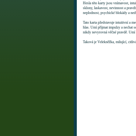
Hesla této karty jsou vnímavost, intu
sklony, laskavost, nevinnost a pravdi
neplodnost, psychické blokády a ned
Tato karta pžedstavuje intuitivní a me
hlas. Umí příjmat impulzy a nechat se
nikdy nevyrovná věčné pravdě. Umí vy
Taková je Velekněžka, milující, citlivá