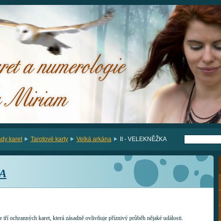
ady karet
Tarotové karty
Velká arkána
II - VELEKNĚŽKA
KA
ze tří ochranných karet, která zásadně ovlivňuje příznivý průběh nějaké události.