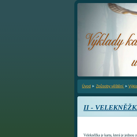
Úvod
Způsoby věštění
Výkl
II - VELEKNĚŽ
Velekněžka je karta, která je jednou 