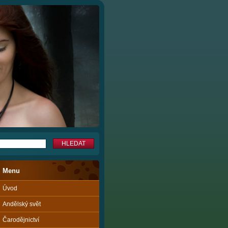
Menu
Úvod
Andělský svět
Čarodějnictví