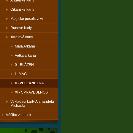
Andělské karty
Cikanské karty
Magické poselství víl
Runové karty
Tarotové karty
Malá Arkána
Velká arkána
0 - BLÁZEN
I - MÁG
II - VELEKNĚŽKA
XI - SPRAVEDLNOST
Vykládací karty Archanděla
Michaela
Věštba z kostek