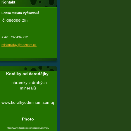
Kontakt
Lenka Miriam Vyškovská
IČ: 08930805; Zlín
+ 420 732 434 712
miriamlafay@seznam.cz
Korálky od čarodějky
- náramky z drahých
minerálů
www.koralkyodmiriam.sumupstore.com
Photo
https://www.facebook.com/photovyskovsky