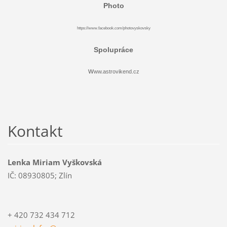
Photo
https://www.facebook.com/photovyskovsky
Spolupráce
w
ww.astrovikend.cz
Kontakt
Lenka Miriam Vyškovská
IČ: 08930805; Zlín
+ 420 732 434 712