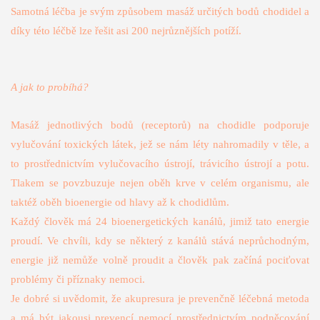
Samotná léčba je svým způsobem masáž určitých bodů chodidel a
díky této léčbě lze řešit asi 200 nejrůznějších potíží.
A jak to probíhá?
Masáž jednotlivých bodů (receptorů) na chodidle podporuje
vylučování toxických látek, jež se nám léty nahromadily v těle, a
to prostřednictvím vylučovacího ústrojí, trávicího ústrojí a potu.
Tlakem se povzbuzuje nejen oběh krve v ce­lém organismu, ale
taktéž oběh bioenergie od hlavy až k chodidlům.
Každý člověk má 24 bioenergetických kanálů, jimiž tato energie
proudí. Ve chvíli, kdy se některý z kanálů stává neprůchodným,
energie již nemůže volně proudit a člověk pak začíná pociťovat
problémy či příznaky nemoci.
Je dobré si uvědomit, že akupresura je prevenčně léčebná metoda
a má být jakousi prevencí nemocí prostřednictvím podněcování