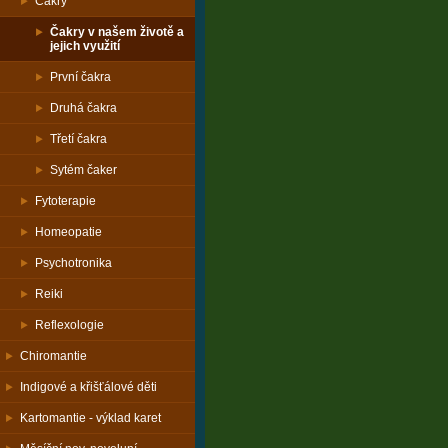
Čakry
Čakry v našem životě a
jejich využití
První čakra
Druhá čakra
Třetí čakra
Sytém čaker
Fytoterapie
Homeopatie
Psychotronika
Reiki
Reflexologie
Chiromantie
Indigové a křišťálové děti
Kartomantie - výklad karet