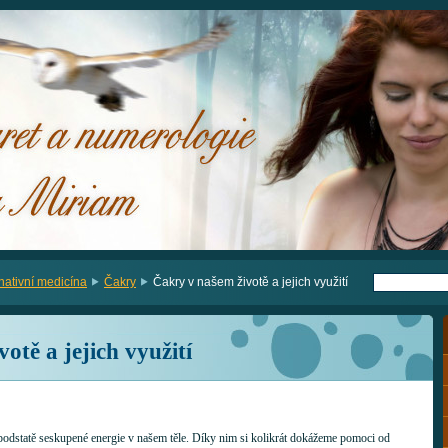
rnativní medicína
Čakry
Čakry v našem životě a jejich využití
otě a jejich využití
 podstatě seskupené energie v našem těle. Díky nim si kolikrát dokážeme pomoci od