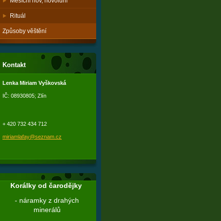
Měsíční nov, novoluní
Rituál
Způsoby věštění
Kontakt
Lenka Miriam Vyškovská
IČ: 08930805; Zlín
+ 420 732 434 712
miriamlafay@seznam.cz
Korálky od čarodějky
- náramky z drahých
minerálů