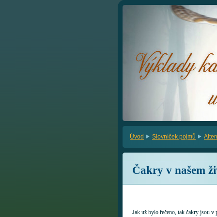
Úvod
Slovníček pojmů
Alte
Čakry v našem živ
Jak už bylo řečeno, tak čakry jsou v