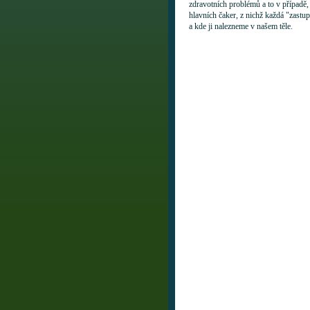
zdravotních problémů a to v případě, 
hlavních čaker, z nichž každá "zastup
a kde ji nalezneme v našem těle.