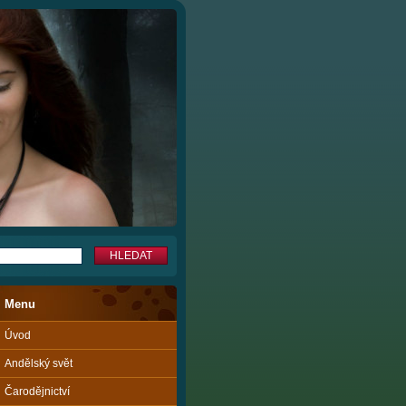
Menu
Úvod
Andělský svět
Čarodějnictví