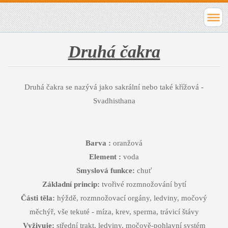
Druhá čakra
Druhá čakra se nazývá jako sakrální nebo také křížová -
Svadhisthana
Barva :
oranžová
Element :
voda
Smyslová funkce:
chuť
Základní princip:
tvořivé rozmnožování bytí
Části těla:
hýždě, rozmnožovací orgány, ledviny, močový
měchýř, vše tekuté - míza, krev, sperma, trávicí štávy
Vyživuje:
střední trakt, ledviny, močově-pohlavní systém