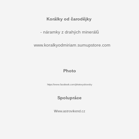
Korálky od čarodějky
- náramky z drahých minerálů
www.koralkyodmiriam.sumupstore.com
Photo
https://www.facebook.com/photovyskovsky
Spolupráce
w
ww.astrovikend.cz