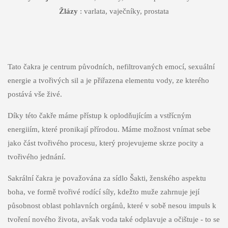
Žlázy
: varlata, vaječníky, prostata
Tato čakra je centrum původních, nefiltrovaných emocí, sexuální
energie a tvořivých sil a je přiřazena elementu vody, ze kterého
postává vše živé.
Díky této čakře máme přístup k oplodňujícím a vstřícným
energiiím, které pronikají přírodou. Máme možnost vnímat sebe
jako část tvořivého procesu, který projevujeme skrze pocity a
tvořivého jednání.
Sakrální čakra je považována za sídlo Šakti, ženského aspektu
boha, ve formě tvořivé rodící síly, kdežto muže zahrnuje její
působnost oblast pohlavních orgánů, které v sobě nesou impuls k
tvoření nového života, avšak voda také odplavuje a očištuje - to se