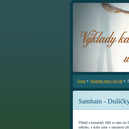
Úvod
Najdete mne i na FB
S
Samhain - Dušičk
Přátelé a kamarádi, blíží se nám čas
někoho, o koho jsme v minulosti při