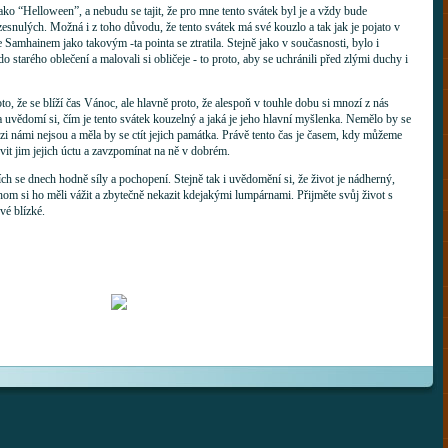
ako “Helloween”, a nebudu se tajit, že pro mne tento svátek byl je a vždy bude
snulých. Možná i z toho důvodu, že tento svátek má své kouzlo a tak jak je pojato v
amhainem jako takovým -ta pointa se ztratila. Stejně jako v současnosti, bylo i
do starého oblečení a malovali si obličeje - to proto, aby se uchránili před zlými duchy i
to, že se blíží čas Vánoc, ale hlavně proto, že alespoň v touhle dobu si mnozí z nás
uvědomí si, čím je tento svátek kouzelný a jaká je jeho hlavní myšlenka. Nemělo by se
zi námi nejsou a měla by se ctít jejich památka. Právě tento čas je časem, kdy můžeme
vit jim jejich úctu a zavzpomínat na ně v dobrém.
ích se dnech hodně síly a pochopení. Stejně tak i uvědomění si, že život je nádherný,
chom si ho měli vážit a zbytečně nekazit kdejakými lumpárnami. Přijměte svůj život s
vé blízké.