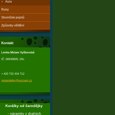
Aura
Runy
Slovníček pojmů
Způsoby věštění
Kontakt
Lenka Miriam Vyškovská
IČ: 08930805; Zlín
+ 420 732 434 712
miriamlafay@seznam.cz
Korálky od čarodějky
- náramky z drahých