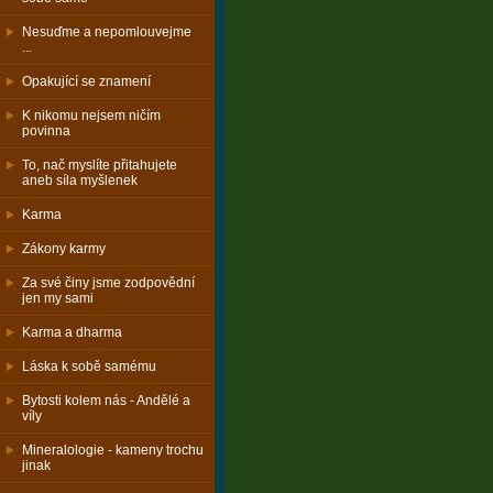
Nesuďme a nepomlouvejme
...
Opakující se znamení
K nikomu nejsem ničím
povinna
To, nač myslíte přitahujete
aneb síla myšlenek
Karma
Zákony karmy
Za své činy jsme zodpovědní
jen my sami
Karma a dharma
Láska k sobě samému
Bytosti kolem nás - Andělé a
víly
Mineralologie - kameny trochu
jinak