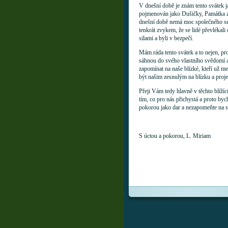
V dnešní době je znám tento svátek j
pojmenován jako Dušičky, Památka ze
dnešní době nemá moc společného se S
tenkrát zvykem, že se lidé převlékali 
silami a byli v bezpečí.
Mám ráda tento svátek a to nejen, pro
sáhnou do svého vlastního svědomí a 
zapomínat na naše blízké, kteří už me
být našim zesnulým na blízku a proje
Přeji Vám tedy hlavně v těchto blížíc
tím, co pro nás přichystá a proto by
pokorou jako dar a nezapomeňte na s
S úctou a pokorou, L. Miriam