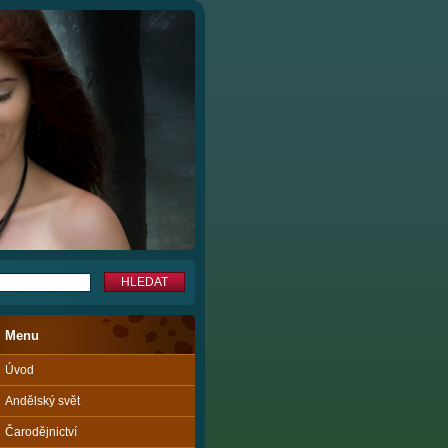
Menu
Úvod
Andělský svět
Čarodějnictví