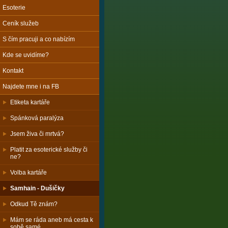
Esoterie
Ceník služeb
S čím pracuji a co nabízím
Kde se uvidíme?
Kontakt
Najdete mne i na FB
Etiketa kartáře
Spánková paralýza
Jsem živa či mrtvá?
Platit za esoterické služby či
ne?
Volba kartáře
Samhain - Dušičky
Odkud Tě znám?
Mám se ráda aneb má cesta k
sobě samé