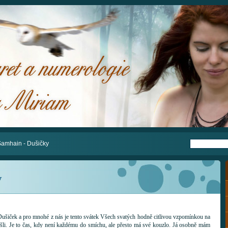
amhain - Dušičky
y
 Dušiček a pro mnohé z nás je tento svátek Všech svatých hodně citlivou vzpomínkou na
šli. Je to čas, kdy není každému do smíchu, ale přesto má své kouzlo. Já osobně mám