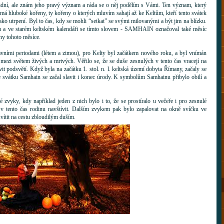
bidní, ale znám jeho pravý význam a ráda se o něj podělím s Vámi. Ten význam, který
 má hluboké kořeny, ty kořeny o kterých mluvím sahají až ke Keltům, kteří tento svátek
i jako utrpení. Byl to čas, kdy se mohli “setkat” se svými milovanými a být jim na blízku.
padu a ve starém keltském kalendáři se tímto slovem - SAMHAIN označoval také měsíc
dny tohoto měsíce.
vními periodami (létem a zimou), pro Kelty byl začátkem nového roku, a byl vnímán
 mezi světem živých a mrtvých. Věřilo se, že se duše zesnulých v tento čas vracejí na
t podsvětí. Když byla na začátku 1. stol. n. l. keltská území dobyta Římany, začaly se
ke svátku Samhain se začal slavit i konec úrody. K symbolům Samhainu přibylo obilí a
zvyky, kdy například jeden z nich bylo i to, že se prostíralo u večeře i pro zesnulé
 v tento čas rodinu navštívit. Dalším zvykem pak bylo zapalovat na okně svíčku ve
vítit na cestu zbloudilým duším.