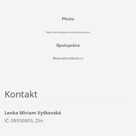
Photo
https://www.facebook.com/photovyskovsky
Spolupráce
w
ww.astrovikend.cz
Kontakt
Lenka Miriam Vyškovská
IČ: 08930805; Zlín