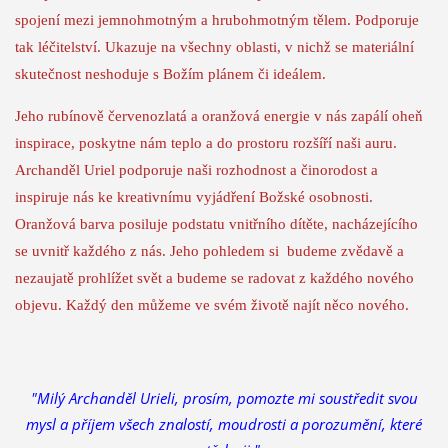
spojení mezi jemnohmotným a hrubohmotným tělem. Podporuje
tak léčitelství. Ukazuje na všechny oblasti, v nichž se materiální
skutečnost neshoduje s Božím plánem či ideálem.
Jeho rubínově červenozlatá a oranžová energie v nás zapálí oheň
inspirace, poskytne nám teplo a do prostoru rozšíří naši auru.
Archanděl Uriel podporuje naši rozhodnost a činorodost a
inspiruje nás ke kreativnímu vyjádření Božské osobnosti.
Oranžová barva posiluje podstatu vnitřního dítěte, nacházejícího
se uvnitř každého z nás. Jeho pohledem si budeme zvědavě a
nezaujatě prohlížet svět a budeme se radovat z každého nového
objevu. Každý den můžeme ve svém životě najít něco nového.
"Milý Archanděl Urieli, prosím, pomozte mi soustředit svou
mysl a příjem všech znalostí, moudrosti a porozumění, které