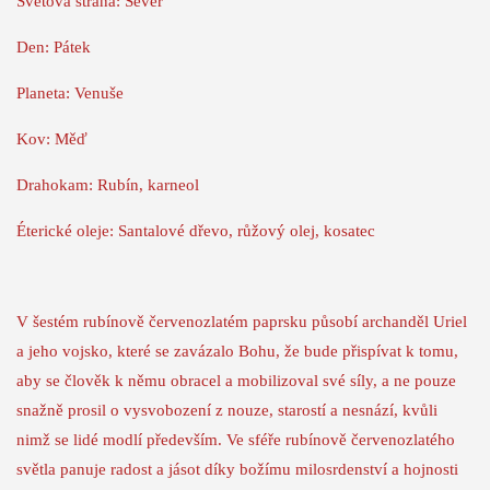
Světová strana: Sever
Den: Pátek
Planeta: Venuše
Kov: Měď
Drahokam: Rubín, karneol
Éterické oleje: Santalové dřevo, růžový olej, kosatec
V šestém rubínově červenozlatém paprsku působí archanděl Uriel
a jeho vojsko, které se zavázalo Bohu, že bude přispívat k tomu,
aby se člověk k němu obracel a mobilizoval své síly, a ne pouze
snažně prosil o vysvobození z nouze, starostí a nesnází, kvůli
nimž se lidé modlí především. Ve sféře rubínově červenozlatého
světla panuje radost a jásot díky božímu milosrdenství a hojnosti