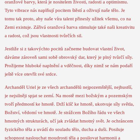
oranžové barvy, která je nositelem živosti, radosti a optimismu.
Tyto vibrace nás naplňují pocitem štěstí a oživují naše tělo. Je
tomu tak proto, aby naše víra talent přinesly užitek všemu, co na
Zemi existuje. Zářivá oranžová barva stimuluje také naši kreativitu
a radost, což jsou vlastnosti tvůrčích sil.
Jestliže si z takovýchto pocitů začneme budovat vlastní život,
dáváme zároveň sami sobě obrovský dar, který je plný tvůrčí síly.
Prožijeme hluboké naplnění a vděčnost, díky nimž se nám podaří
ještě více otevřít své srdce.
Archanděl Uriel je ze všech archandělů nejpozemštější, nejhustší,
je nejsilněji spjat se zemí. Na mostě mezi božským a pozemským
tvoří předmostí ke hmotě. Drží klíč ke hmotě, ukotvuje síly světla,
Božství, vědomí ve hmotě. Je strážcem Božího řádu ve všech
hmotných strukturách, učí jak zvládat hmotný svět. Je ochráncem
fyzického těla a uvádí do souladu tělo, ducha a duši. Posiluje
schopnost naslouchat moudrosti těla a posilovat harmonii a