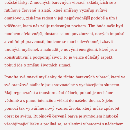
božské lásky. Z mocných barevných vibrací, skládajících se z
rubínově červené a zlaté, které smíšeny vyzařují svítivě
oranžovou, získáme radost v její nejpůvodnější podobě a tím i
vděčnost, která nás zalije radostným pocitem. Tím bude naše bytí
mnohem efektivnější, dostane se mu povzbuzení, nových impulsů
a vnitřní připravenosti, budeme se moci cílevědoměji zbavit
trudných myšlenek a nahradit je novými energiemi, které jsou
konstruktivní a podporují život. To je velice důležitý aspekt,
pokud jde o změnu životních situací.
Ponořte své tmavé myšlenky do těchto barevných vibrací, které ve
své oranžové nádheře jsou srovnatelné s vycházejícím sluncem.
Mají regenerační a transformační účinek, pokud je necháme
vědomě a s plnou intenzitou vtékat do našeho ducha. S jeho
pomocí tak vytváříme nový vzorec života, který může způsobit
obrat ke světlu. Rubínově červená barva je symbolem hluboké
všeobjímající lásky a prolíná se, se zlatými vibracemi s nádechem