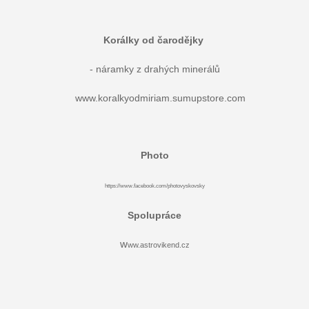
Korálky od čarodějky
- náramky z drahých minerálů
www.koralkyodmiriam.sumupstore.com
Photo
https://www.facebook.com/photovyskovsky
Spolupráce
w
ww.astrovikend.cz