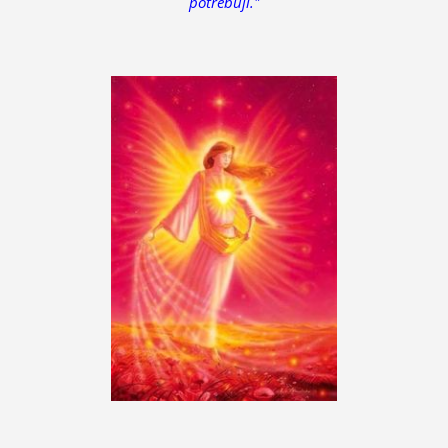
potřebuji."